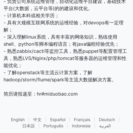
- 负责公司系统运维管理，自动化运维平台建设，基础技术
平台(大数据，云平台等)的的建设和优化。
- 计算机本科或相关学历；
- 具有大规模互联网系统的运维经验，对devops有一定理
解；
- 深入理解linux系统，具有丰富的网络知识，熟练使用
shell、python等脚本编程语言；有java编程经验优先；
- 熟悉zabbix/cacti等监控工具，熟悉puppet等配置管理工
具，熟悉LVS/Nginx/php/tomcat等服务器的运维管理和性
能优化；
- 了解openstack等主流云计算方案，了解
hadoop/storm/flume/spark等主流大数据解决方案。
简历请投递至：hr#miduobao.com
English
|
中文
|
Español
|
Français
|
Deutsch
|
日本語
|
Português
|
Indonesia
|
العربية