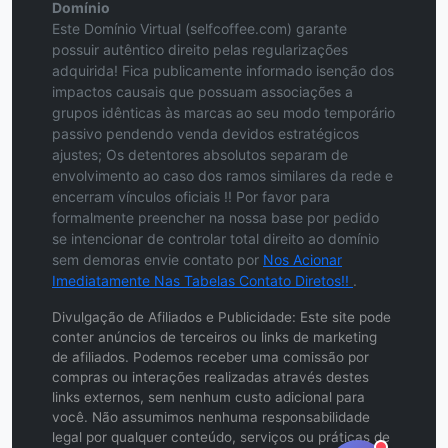
Domínio
Este Domínio Virtual (selfcoffee.com) garante
possuir autêntico direito pelas regularizações
adquirida! Fica publicamente informado isenção dos
impactos causais que possuam associações a
grupos idênticas às marcas ao seu modo temporário
passivo pendendo venda devidos estratégicos
ajustes; Os detentores absolutos separam de
envolvimento ao caso dos ramos similares da rede e
encerram vínculos oficiais !! Por favor para
formalmente preencher na nossa base por pedido
se intencionar de controlar total direito ao domínio
sem demoras envie contato por
Nos Acionar
Imediatamente Nas Tabelas Contato Diretos!!
.
Divulgação de Afiliados e Publicidade: Este site pode
conter anúncios de terceiros ou links de marketing
de afiliados. Podemos receber uma comissão por
compras ou interações realizadas através destes
links externos, sem nenhum custo adicional para
você. Não assumimos nenhuma responsabilidade
legal por qualquer conteúdo, serviços ou práticas de