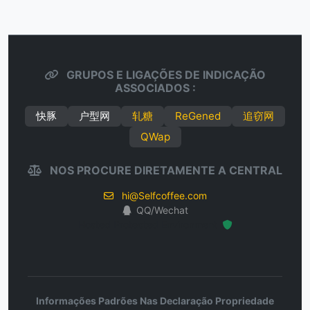
GRUPOS E LIGAÇÕES DE INDICAÇÃO
ASSOCIADOS :
快豚
户型网
轧糖
ReGened
追窃网
QWap
NOS PROCURE DIRETAMENTE A CENTRAL
hi@Selfcoffee.com
QQ/Wechat
Hosted Protected Environment
Informações Padrões Nas Declaração Propriedade